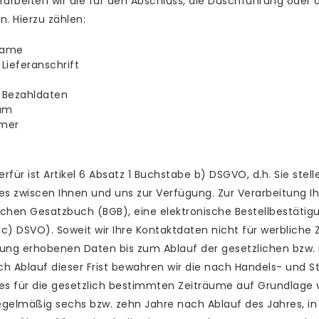
beiten wir die für den Abschluss, die Duschführung oder d
n. Hierzu zählen:
name
Lieferanschrift
 Bezahldaten
tum
mmer
rfür ist Artikel 6 Absatz 1 Buchstabe b) DSGVO, d.h. Sie ste
es zwiscen Ihnen und uns zur Verfügung. Zur Verarbeitung I
chen Gesatzbuch (BGB), eine elektronische Bestellbestätigu
c) DSVO). Soweit wir Ihre Kontaktdaten nicht für werbliche 
lung erhobenen Daten bis zum Ablauf der gesetzlichen bzw.
ch Ablauf dieser Frist bewahren wir die nach Handels- und S
es für die gesetzlich bestimmten Zeiträume auf Grundlage von 
egelmäßig sechs bzw. zehn Jahre nach Ablauf des Jahres, in