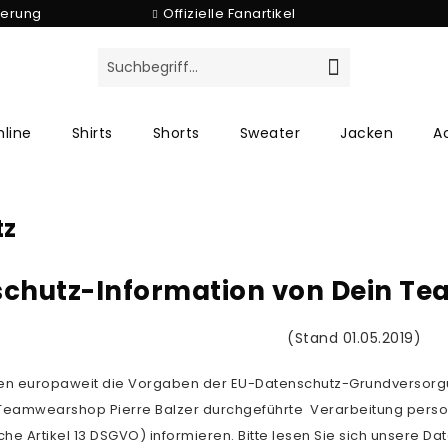
ferung
Offizielle Fanartikel
line
Shirts
Shorts
Sweater
Jacken
A
tz
chutz-Information von Dein Te
(Stand 01.05.2019)
elten europaweit die Vorgaben der EU-Datenschutz-Grundversor
n Teamwearshop Pierre Balzer durchgeführte Verarbeitung pe
he Artikel 13 DSGVO) informieren. Bitte lesen Sie sich unsere Dat