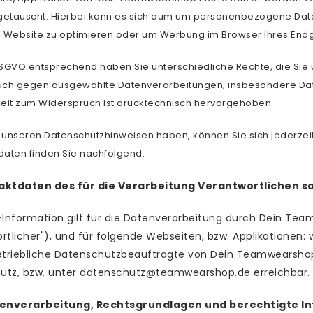
etauscht. Hierbei kann es sich aum um personenbezogene Date
e Website zu optimieren oder um Werbung im Browser Ihres End
GVO entsprechend haben Sie unterschiedliche Rechte, die Sie 
ruch gegen ausgewählte Datenverarbeitungen, insbesondere Da
keit zum Widerspruch ist drucktechnisch hervorgehoben.
u unseren Datenschutzhinweisen haben, können Sie sich jederze
daten finden Sie nachfolgend.
aktdaten des für die Verarbeitung Verantwortlichen s
Information gilt für die Datenverarbeitung durch Dein Tea
rtlicher"), und für folgende Webseiten, bzw. Applikationen:
riebliche Datenschutzbeauftragte von Dein Teamwearshop Pie
utz, bzw. unter datenschutz@teamwearshop.de erreichbar.
tenverarbeitung, Rechtsgrundlagen und berechtigte In