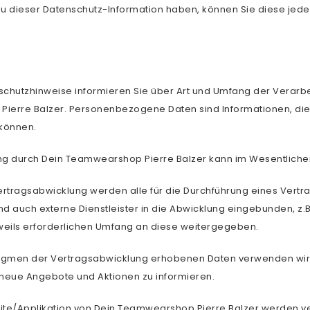
 dieser Datenschutz-Information haben, können Sie diese jeder
schutzhinweise informieren Sie über Art und Umfang der Vera
erre Balzer. Personenbezogene Daten sind Informationen, die I
können.
g durch Dein Teamwearshop Pierre Balzer kann im Wesentlichen 
rtragsabwicklung werden alle für die Durchführung eines Vertr
ind auch externe Dienstleister in die Abwicklung eingebunden, z
eweils erforderlichen Umfang an diese weitergegeben.
Ragmen der Vertragsabwicklung erhobenen Daten verwenden wir
r neue Angebote und Aktionen zu informieren.
bsite/Applikation von Dein Teamwearshop Pierre Balzer werden 