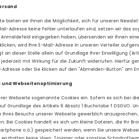
versand
e bieten wir Ihnen die Möglichkeit, sich für unseren Newsl
ail-Adresse keine Fehler unterlaufen sind, setzen wir das s
s Anmeldefeld eingegeben haben, übersenden wir Ihnen einen
klicken, wird Ihre E-Mail-Adresse in unseren Verteiler aufg
t an dieser Stelle allein auf Grundlage Ihrer Einwilligung (A
g jederzeit mit Wirkung für die Zukunft widerrufen. Hierfür ge
Adresse oder Sie klicken auf den "Abmelden-Button" am End
itt und Webseitenoptimierung
erer Webseite sogenannte Cookies ein. Sofern es sich bei 
 auf Grundlage des Artikels 6 Absatz 1 Buchstabe f DSGVO. U
 Ihres Besuchs unserer Webseite gewerblich anzusprechen, i
n. Bei Cookies handelt es sich um kleine Dateien, die Ihr Br
martphone o.ä.) gespeichert werden, wenn Sie unsere Webse
 enzhalten keine Viren, Trojaner oder sonstige Schadsoftwa