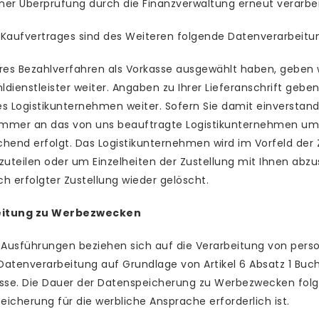
 einer Überprüfung durch die Finanzverwaltung erneut verarbe
 Kaufvertrages sind des Weiteren folgende Datenverarbeitun
eres Bezahlverfahren als Vorkasse ausgewählt haben, geben w
dienstleister weiter. Angaben zu Ihrer Lieferanschrift geb
s Logistikunternehmen weiter. Sofern Sie damit einverstande
mmer an das von uns beauftragte Logistikunternehmen um si
end erfolgt. Das Logistikunternehmen wird im Vorfeld der
tzuteilen oder um Einzelheiten der Zustellung mit Ihnen ab
h erfolgter Zustellung wieder gelöscht.
eitung zu Werbezwecken
 Ausführungen beziehen sich auf die Verarbeitung von pe
 Datenverarbeitung auf Grundlage von Artikel 6 Absatz 1 Buch
esse. Die Dauer der Datenspeicherung zu Werbezwecken folgt
peicherung für die werbliche Ansprache erforderlich ist.