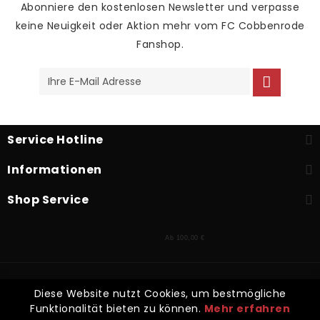
Abonniere den kostenlosen Newsletter und verpasse
keine Neuigkeit oder Aktion mehr vom FC Cobbenrode
Fanshop.
Service Hotline
Informationen
Shop Service
Ab 100,00 €
* Alle Preise inkl. gesetzl. Mehrwertsteuer zzgl.
Versandkosten
und
Diese Website nutzt Cookies, um bestmögliche
ggf. Nachnahmegebühren, wenn nicht anders beschrieben
Funktionalität bieten zu können.
Mehr erfahren