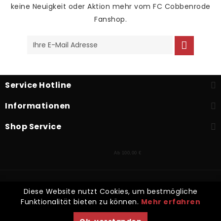
keine Neuigkeit oder Aktion mehr vom FC Cobbenrode
Fanshop.
Service Hotline
Informationen
Shop Service
Ab 100,00 €
* Alle Preise inkl. gesetzl. Mehrwertsteuer zzgl.
Versandkosten
und
Diese Website nutzt Cookies, um bestmögliche
ggf. Nachnahmegebühren, wenn nicht anders beschrieben
Funktionalität bieten zu können.
Mehr erfahren
Kontakt
Zahlarten
Versand