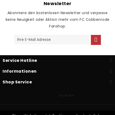
Newsletter
Abonniere den kostenlosen Newsletter und verpasse
keine Neuigkeit oder Aktion mehr vom FC Cobbenrode
Fanshop.
Service Hotline
Informationen
Shop Service
Ab 100,00 €
* Alle Preise inkl. gesetzl. Mehrwertsteuer zzgl.
Versandkosten
und