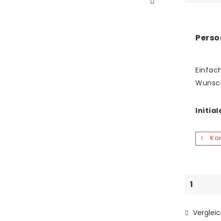
Perso
Einfach
Wunsc
Initia
Kon
Verglei