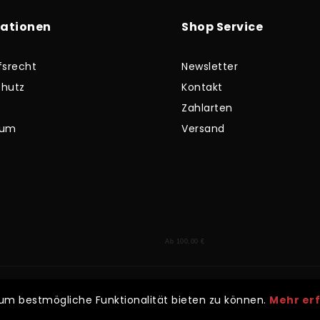
mationen
Shop Service
fsrecht
Newsletter
hutz
Kontakt
Zahlarten
sum
Versand
Ab 100,00 €
. Mehrwertsteuer zzgl.
Versandkosten
und ggf. Nachnahmegebühren, wenn 
 um bestmögliche Funktionalität bieten zu können.
Mehr er