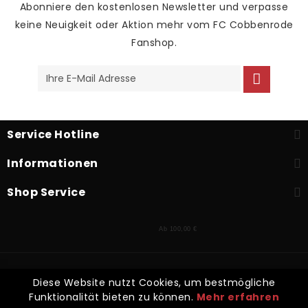
Abonniere den kostenlosen Newsletter und verpasse
keine Neuigkeit oder Aktion mehr vom FC Cobbenrode
Fanshop.
Service Hotline
Informationen
Shop Service
Ab 100,00 €
* Alle Preise inkl. gesetzl. Mehrwertsteuer zzgl.
Versandkosten
und
Diese Website nutzt Cookies, um bestmögliche
ggf. Nachnahmegebühren, wenn nicht anders beschrieben
Funktionalität bieten zu können.
Mehr erfahren