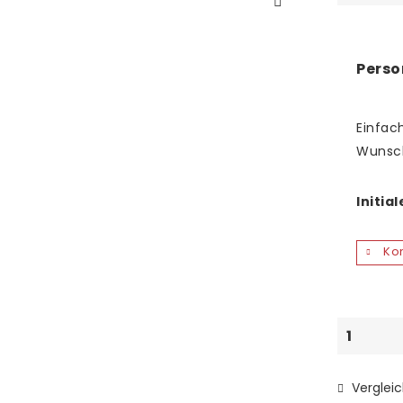
Perso
Einfach
Wunsc
Initia
Kon
Verglei