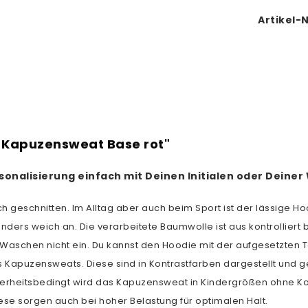
Artikel-N
 Kapuzensweat Base rot"
Personalisierung einfach mit Deinen Initialen oder Dei
h geschnitten. Im Alltag aber auch beim Sport ist der lässige Hoo
ers weich an. Die verarbeitete Baumwolle ist aus kontrolliert
aschen nicht ein. Du kannst den Hoodie mit der aufgesetzten T
n des Kapuzensweats. Diese sind in Kontrastfarben dargestellt u
icherheitsbedingt wird das Kapuzensweat in Kindergrößen ohne Ko
ese sorgen auch bei hoher Belastung für optimalen Halt.