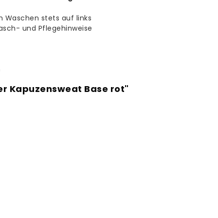
m Waschen stets auf links
asch- und Pflegehinweise
n
er Kapuzensweat Base rot"