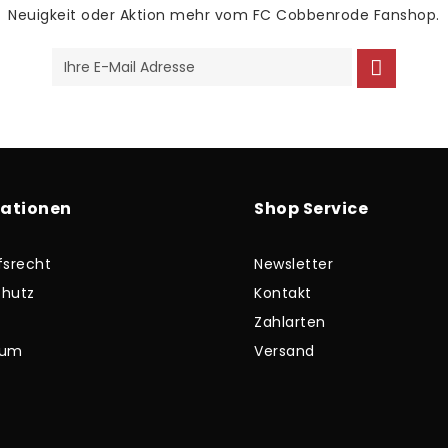
Neuigkeit oder Aktion mehr vom FC Cobbenrode Fanshop.
mationen
Shop Service
fsrecht
Newsletter
hutz
Kontakt
Zahlarten
sum
Versand