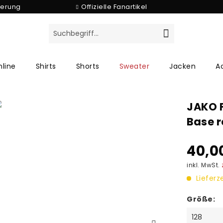
ferung
Offizielle Fanartikel
line
Shirts
Shorts
Sweater
Jacken
A
JAKO 
Base r
40,0
inkl. MwSt.
Lieferz
Größe: