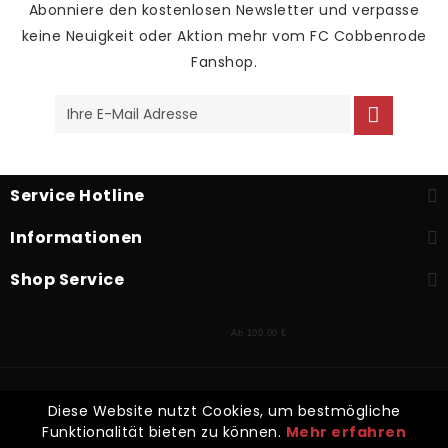
Abonniere den kostenlosen Newsletter und verpasse
keine Neuigkeit oder Aktion mehr vom FC Cobbenrode
Fanshop.
Service Hotline
Informationen
Shop Service
Ab 100,00 €
* Alle Preise inkl. gesetzl. Mehrwertsteuer zzgl.
Versandkosten
und
Diese Website nutzt Cookies, um bestmögliche
ggf. Nachnahmegebühren, wenn nicht anders beschrieben
Funktionalität bieten zu können.
Mehr erfahren